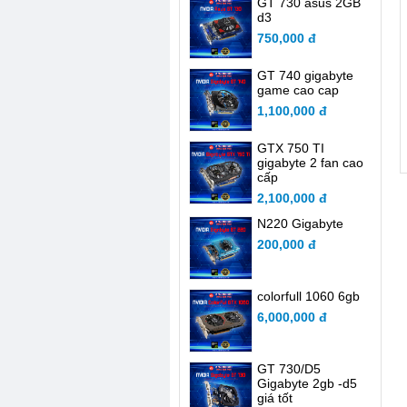
GT 730 asus 2GB
d3
750,000 đ
GT 740 gigabyte
game cao cap
1,100,000 đ
GTX 750 TI
gigabyte 2 fan cao
cấp
2,100,000 đ
N220 Gigabyte
200,000 đ
colorfull 1060 6gb
6,000,000 đ
GT 730/D5
Gigabyte 2gb -d5
giá tốt