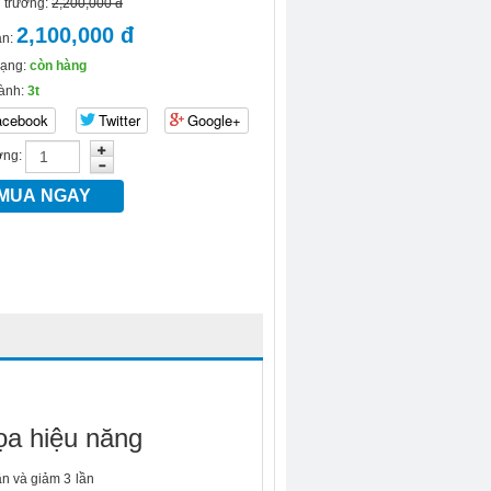
ị trường:
2,200,000 đ
2,100,000 đ
án:
rạng:
còn hàng
ành:
3t
acebook
Twitter
Google+
ợng:
a hiệu năng
ần và giảm 3 lần