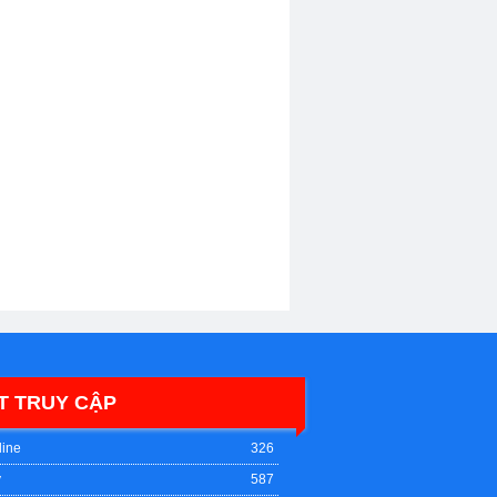
T TRUY CẬP
line
326
y
587