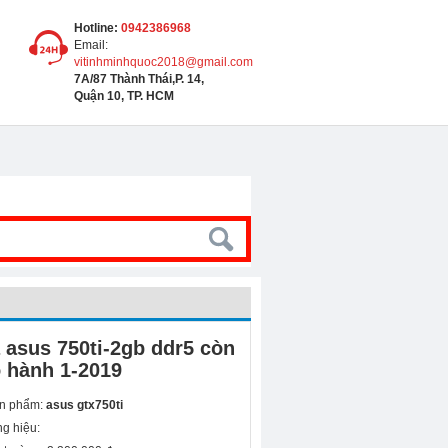
Hotline:
0942386968
Email:
vitinhminhquoc2018@gmail.com
7A/87 Thành Thái,P. 14,
Quận 10, TP. HCM
 asus 750ti-2gb ddr5 còn
 hành 1-2019
n phẩm:
asus gtx750ti
g hiệu: