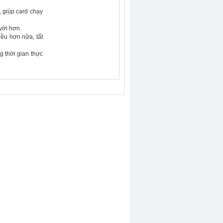
, giúp card chạy
vời hơn.
iều hơn nữa, tất
 thời gian thực