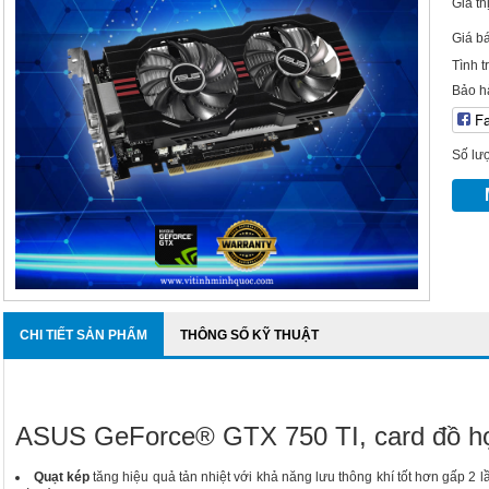
Giá th
Giá b
Tình t
Bảo h
F
Số lư
CHI TIẾT SẢN PHẨM
THÔNG SỐ KỸ THUẬT
ASUS GeForce® GTX 750 TI, card đồ họ
Quạt kép
tăng hiệu quả tản nhiệt với khả năng lưu thông khí tốt hơn gấp 2 l