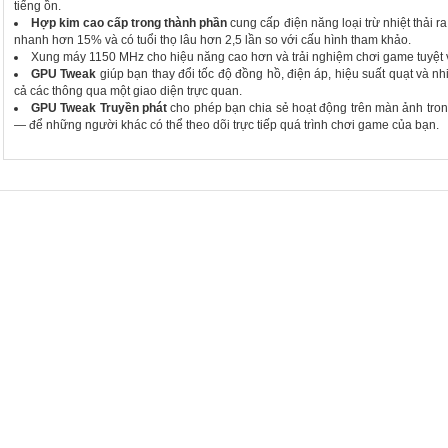
tiếng ồn.
Hợp kim cao cấp trong thành phần
cung cấp điện năng loại trừ nhiệt thải ra
nhanh hơn 15% và có tuổi thọ lâu hơn 2,5 lần so với cấu hình tham khảo.
Xung máy 1150 MHz cho hiệu năng cao hơn và trải nghiệm chơi game tuyệt 
GPU Tweak
giúp bạn thay đổi tốc độ đồng hồ, điện áp, hiệu suất quạt và nh
cả các thông qua một giao diện trực quan.
GPU Tweak Truyền phát
cho phép bạn chia sẻ hoạt động trên màn ảnh trong
— để những người khác có thể theo dõi trực tiếp quá trình chơi game của bạn.