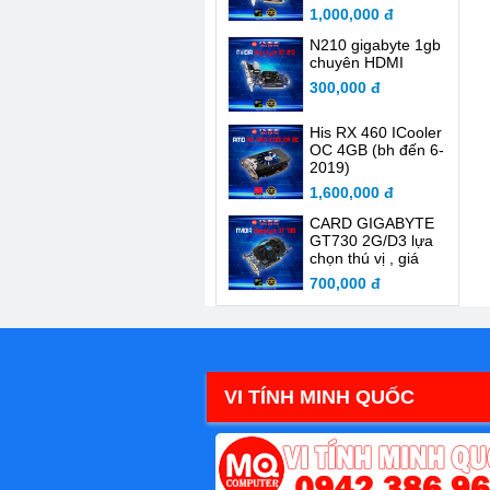
1,000,000 đ
N210 gigabyte 1gb
chuyên HDMI
300,000 đ
His RX 460 ICooler
OC 4GB (bh đến 6-
2019)
1,600,000 đ
CARD GIGABYTE
GT730 2G/D3 lựa
chọn thú vị , giá
thành rẻ so với sức
700,000 đ
mạnh
VI TÍNH MINH QUỐC