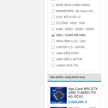
MAIN NEW CHÍNH HÃNG
MAINBOARD : Bo mạch chủ
CPU: BỘ VI XỬ LÝ
Ổ CỨNG : HDD - SSD
RAM : DDR2 - DDR3 - DDR4
VGA : CARD ĐỒ HỌA
MÀN HÌNH LCD - LED
LAPTOP CŨ - GIÁ RẺ
LINH KIỆN KHÁC
LINH KIỆN LAPTOP
Laptop Xách Tay
Sản phẩm cùng danh mục
Vga Card MSI GTX
1050 Ti AERO ITX
4G OCV1
3,500,000 đ