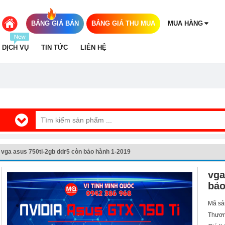
BẢNG GIÁ BÁN
BẢNG GIÁ THU MUA
MUA HÀNG
DỊCH VỤ
TIN TỨC
LIÊN HỆ
vga asus 750ti-2gb ddr5 còn bảo hành 1-2019
vga
bảo
Mã sả
Thươn