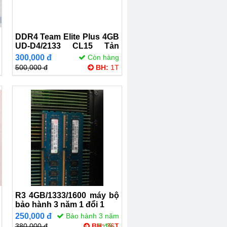
DDR4 Team Elite Plus 4GB
UD-D4/2133 CL15 Tản
nhiệt
300,000 đ
Còn hàng
500,000 đ
BH:
1T
R3 4GB/1333/1600 máy bộ
bảo hành 3 năm 1 đổi 1
250,000 đ
Bảo hành 3 năm
380,000 đ
BH:
1 đổi 1
36T