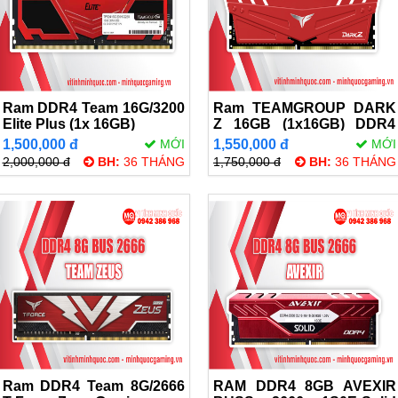
Ram DDR4 Team 16G/3200
Ram TEAMGROUP DARK
Elite Plus (1x 16GB)
Z 16GB (1x16GB) DDR4
3200MHz
1,500,000 đ
MỚI
1,550,000 đ
MỚI
2,000,000 đ
BH:
36 THÁNG
1,750,000 đ
BH:
36 THÁNG
Ram DDR4 Team 8G/2666
RAM DDR4 8GB AVEXIR