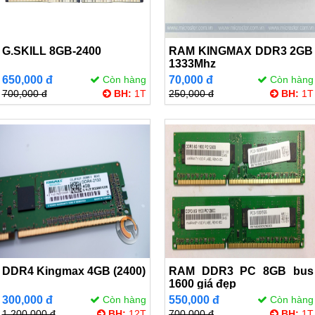
G.SKILL 8GB-2400
RAM KINGMAX DDR3 2GB
1333Mhz
650,000 đ
Còn hàng
70,000 đ
Còn hàng
700,000 đ
BH:
1T
250,000 đ
BH:
1T
DDR4 Kingmax 4GB (2400)
RAM DDR3 PC 8GB bus
1600 giá đẹp
300,000 đ
Còn hàng
550,000 đ
Còn hàng
1,200,000 đ
BH:
12T
700,000 đ
BH:
1T