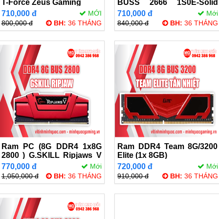
T-Force Zeus Gaming
BUSS 2666 1S0E-Solid
Red TẢN NHIỆT NEW
710,000 đ
MỚI
710,000 đ
Mới
800,000 đ
BH:
36 THÁNG
840,000 đ
BH:
36 THÁNG
Ram PC (8G DDR4 1x8G
Ram DDR4 Team 8G/3200
2800 ) G.SKILL Ripjaws V
Elite (1x 8GB)
NEW
770,000 đ
Mới
720,000 đ
Mới
1,050,000 đ
BH:
36 THÁNG
910,000 đ
BH:
36 THÁNG