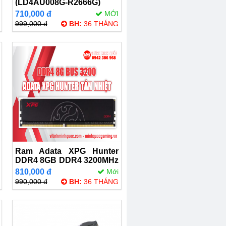
(LD4AU008G-R2666G)
8GB (1x8GB) DDR4
710,000 đ
MỚI
2666Mhz
999,000 đ
BH:
36 THÁNG
Ram Adata XPG Hunter
DDR4 8GB DDR4 3200MHz
Black
810,000 đ
Mới
990,000 đ
BH:
36 THÁNG