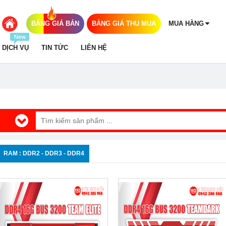
BẢNG GIÁ BÁN
BẢNG GIÁ THU MUA
MUA HÀNG
DỊCH VỤ
TIN TỨC
LIÊN HỆ
RAM : DDR2 - DDR3 - DDR4