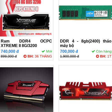
Ram DDR4 OCPC
DDR 4 - 8gb(2400) tháo
XTREME II 8G/3200
máy bộ
740,000 đ
Mới
700,000 đ
Còn hàng
899,000 đ
BH:
36 THÁNG
1,900,000 đ
BH:
1T