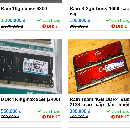
Ram 16gb buss 3200
Ram 3 2gb buss 1600 cao
cấp
1,200,000 đ
Còn hàng
100,000 đ
Còn hàng
2,500,000 đ
BH:
1T
300,000 đ
BH:
1T
DDR4 Kingmax 8GB (2400)
Ram Team 4GB DDR4 Bus
2133 cao cấp tản nhiệt
thép
550,000 đ
Còn hàng
300,000 đ
Còn hàng
600,000 đ
BH:
1T
400,000 đ
BH:
1T