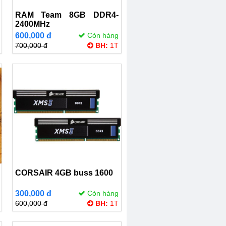
RAM Team 8GB DDR4-
2400MHz
600,000 đ
Còn hàng
700,000 đ
BH:
1T
CORSAIR 4GB buss 1600
300,000 đ
Còn hàng
600,000 đ
BH:
1T