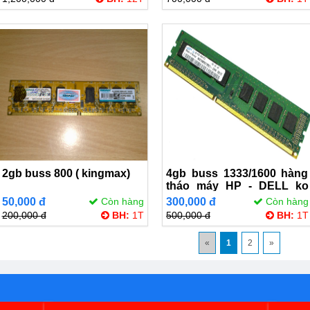
2gb buss 800 ( kingmax)
4gb buss 1333/1600 hàng
tháo máy HP - DELL ko
kén main
50,000 đ
Còn hàng
300,000 đ
Còn hàng
200,000 đ
BH:
1T
500,000 đ
BH:
1T
«
1
2
»