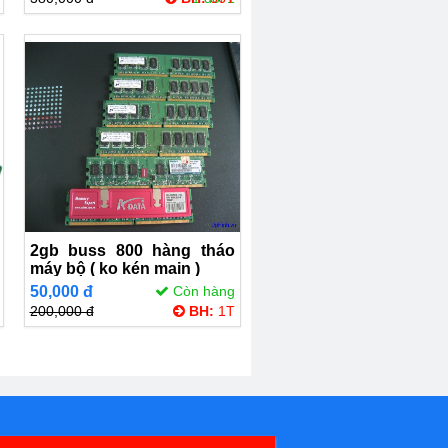
2gb buss 800 hàng tháo
máy bộ ( ko kén main )
50,000 đ
Còn hàng
200,000 đ
BH:
1T