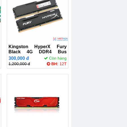
Kingston HyperX Fury
Black 4G DDR4 Bus
2400Mhz
300,000 đ
Còn hàng
1,200,000 đ
BH:
12T