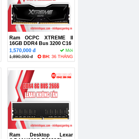
Ram OCPC XTREME II
16GB DDR4 Bus 3200 C16
1,570,000 đ
Mới
1,890,000 đ
BH:
36 THÁNG
Ram Desktop Lexar