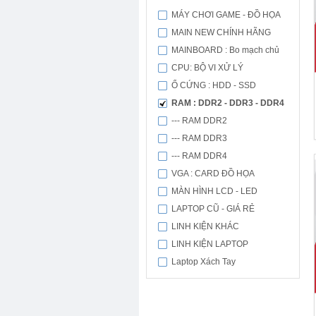
MÁY CHƠI GAME - ĐỒ HỌA
MAIN NEW CHÍNH HÃNG
MAINBOARD : Bo mạch chủ
CPU: BỘ VI XỬ LÝ
Ổ CỨNG : HDD - SSD
RAM : DDR2 - DDR3 - DDR4
--- RAM DDR2
--- RAM DDR3
--- RAM DDR4
VGA : CARD ĐỒ HỌA
MÀN HÌNH LCD - LED
LAPTOP CŨ - GIÁ RẺ
LINH KIỆN KHÁC
LINH KIỆN LAPTOP
Laptop Xách Tay