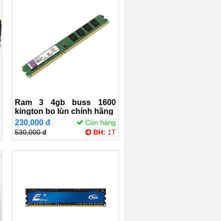
Ram 3 4gb buss 1600
kington bo lùn chính hãng
230,000 đ
Còn hàng
530,000 đ
BH:
1T