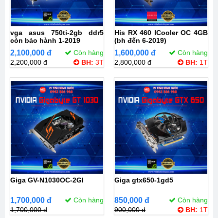
vga asus 750ti-2gb ddr5
His RX 460 ICooler OC 4GB
còn bảo hành 1-2019
(bh đến 6-2019)
2,100,000 đ
Còn hàng
1,600,000 đ
Còn hàng
2,200,000 đ
BH:
3T
2,800,000 đ
BH:
1T
Giga GV-N1030OC-2GI
Giga gtx650-1gd5
1,700,000 đ
Còn hàng
850,000 đ
Còn hàng
1,700,000 đ
900,000 đ
BH:
1T