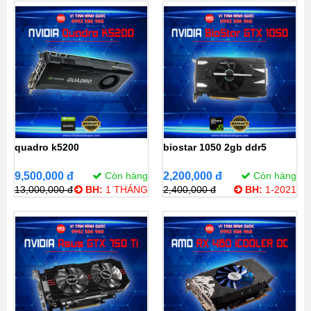
quadro k5200
biostar 1050 2gb ddr5
9,500,000 đ
Còn hàng
2,200,000 đ
Còn hàng
13,000,000 đ
BH:
1 THÁNG
2,400,000 đ
BH:
1-2021