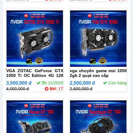
VGA ZOTAC GeForce GTX
vga chuyên game msi 1050
1050 Ti OC Edition 4G 128
2gb 2 quạt cao cấp
Bit
3,500,000 đ
Bh 11/2020
2,500,000 đ
Còn hàng
4,000,000 đ
BH:
1T
2,600,000 đ