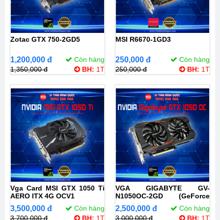
Zotac GTX 750-2GD5
MSI R6670-1GD3
1,200,000 đ
Còn hàng
250,000 đ
Còn hàng
1,350,000 đ
BH:
1T
250,000 đ
BH:
1T
Vga Card MSI GTX 1050 Ti
VGA GIGABYTE GV-
AERO ITX 4G OCV1
N1050OC-2GD (GeForce
GTX 1050)
3,500,000 đ
Còn hàng
2,500,000 đ
Còn hàng
3,700,000 đ
BH:
1T
3,000,000 đ
BH:
1T