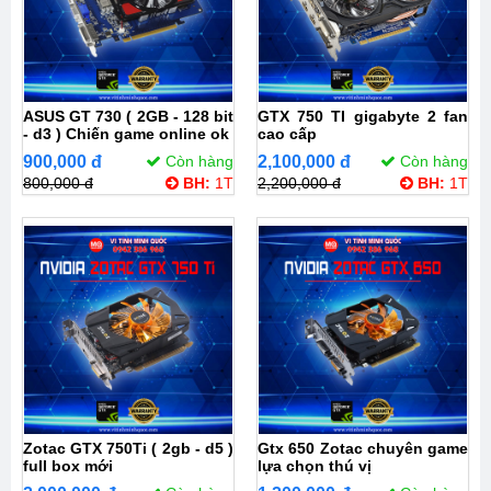
ASUS GT 730 ( 2GB - 128 bit
GTX 750 TI gigabyte 2 fan
- d3 ) Chiến game online ok
cao cấp
900,000 đ
Còn hàng
2,100,000 đ
Còn hàng
800,000 đ
BH:
1T
2,200,000 đ
BH:
1T
Zotac GTX 750Ti ( 2gb - d5 )
Gtx 650 Zotac chuyên game
full box mới
lựa chọn thú vị