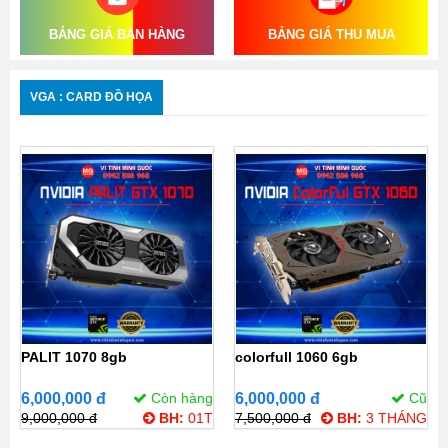
BẢNG GIÁ BÁN HÀNG
BẢNG GIÁ THU MUA
VGA : CARD ĐỒ HỌA
PALIT 1070 8gb
colorfull 1060 6gb
6,000,000 đ
Còn hàng
6,000,000 đ
Cũ
9,000,000 đ
BH:
01T
7,500,000 đ
BH:
3 THÁNG