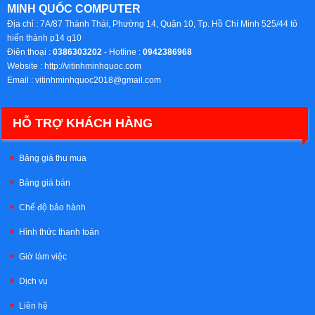
MINH QUỐC COMPUTER
Địa chỉ :
7A/87 Thành Thái, Phường 14, Quận 10, Tp. Hồ Chí Minh 525/44 tô
hiến thành p14 q10
Điện thoại :
0386303202
- Hotline :
0942386968
Website :
http://vitinhminhquoc.com
Email :
vitinhminhquoc2018@gmail.com
HỖ TRỢ KHÁCH HÀNG
Bảng giá thu mua
Bảng giá bán
Chế độ bảo hành
Hình thức thanh toán
Giờ làm việc
Dịch vụ
Liên hệ