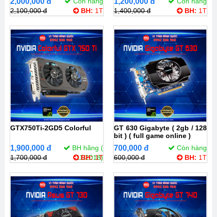
2,000,000 đ
Còn hàng
1,200,000 đ
Còn hàng
2,100,000 đ
BH:
1T
1,400,000 đ
BH:
1T
GTX750Ti-2GD5 Colorful
GT 630 Gigabyte ( 2gb / 128
bit ) ( full game online )
1,900,000 đ
BH hãng (
700,000 đ
Còn hàng
1,700,000 đ
11/2018)
BH:
1T
600,000 đ
BH:
1T