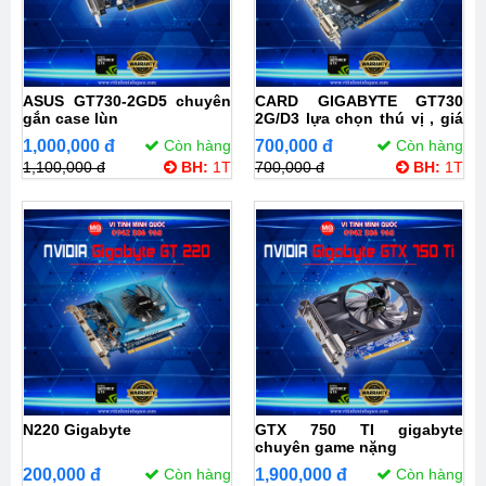
ASUS GT730-2GD5 chuyên
CARD GIGABYTE GT730
gắn case lùn
2G/D3 lựa chọn thú vị , giá
thành rẻ so với sức mạnh
1,000,000 đ
Còn hàng
700,000 đ
Còn hàng
1,100,000 đ
BH:
1T
700,000 đ
BH:
1T
N220 Gigabyte
GTX 750 TI gigabyte
chuyên game nặng
200,000 đ
Còn hàng
1,900,000 đ
Còn hàng