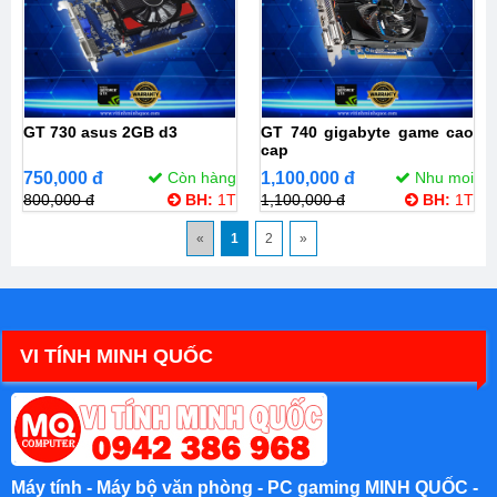
GT 730 asus 2GB d3
GT 740 gigabyte game cao
cap
750,000 đ
Còn hàng
1,100,000 đ
Nhu moi
800,000 đ
BH:
1T
1,100,000 đ
BH:
1T
«
1
2
»
VI TÍNH MINH QUỐC
Máy tính - Máy bộ văn phòng - PC gaming MINH QUỐC -