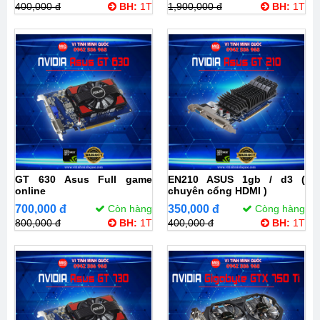
400,000 đ
BH:
1T
1,900,000 đ
BH:
1T
GT 630 Asus Full game
EN210 ASUS 1gb / d3 (
online
chuyên cổng HDMI )
700,000 đ
Còn hàng
350,000 đ
Còng hàng
800,000 đ
BH:
1T
400,000 đ
BH:
1T