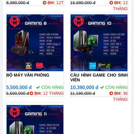
8,390,000 đ
BH:
12T
15,690,000 đ
BH:
12
THÁNG
BỘ MÁY VĂN PHÒNG
CẤU HÌNH GAME CHO SINH
VIÊN
5,500,000 đ
CÒN HÀNG
10,390,000 đ
CÒN HÀNG
6,500,000 đ
BH:
12 THÁNG
11,190,000 đ
BH:
36
THÁNG