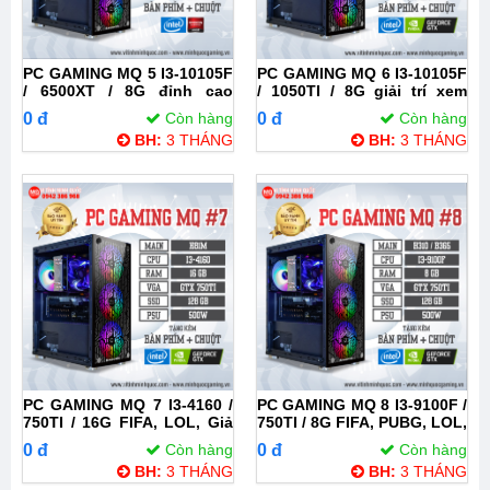
PC GAMING MQ 5 I3-10105F
PC GAMING MQ 6 I3-10105F
/ 6500XT / 8G đỉnh cao
/ 1050TI / 8G giải trí xem
game thủ, chiến tất cả
phim, chơi game toàn diện
0 đ
Còn hàng
0 đ
Còn hàng
game
BH:
3 THÁNG
BH:
3 THÁNG
PC GAMING MQ 7 I3-4160 /
PC GAMING MQ 8 I3-9100F /
750TI / 16G FIFA, LOL, Giả
750TI / 8G FIFA, PUBG, LOL,
lập giá rẻ
GTA, VALORANT thoải mái
0 đ
Còn hàng
0 đ
Còn hàng
BH:
3 THÁNG
BH:
3 THÁNG