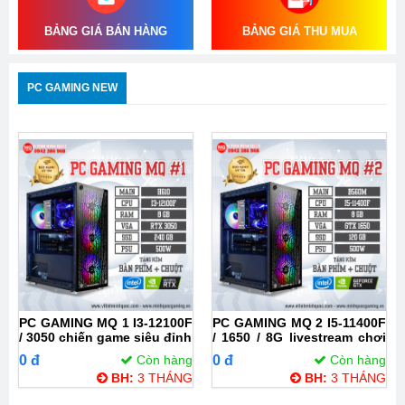
BẢNG GIÁ BÁN HÀNG
BẢNG GIÁ THU MUA
PC GAMING NEW
PC GAMING MQ 1 I3-12100F
PC GAMING MQ 2 I5-11400F
/ 3050 chiến game siêu đỉnh
/ 1650 / 8G livestream chơi
game ổn định
0 đ
Còn hàng
0 đ
Còn hàng
BH:
3 THÁNG
BH:
3 THÁNG