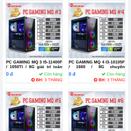
PC GAMING MQ 3 I5-11400F
PC GAMING MQ 4 I3-10105F
/ 1050TI / 8G giải trí toàn
/ 1660 / 8G chuyên
diện, game đỉnh
livestream
0 đ
Còn hàng
0 đ
Còn hàng
BH:
3 THÁNG
BH:
3 THÁNG