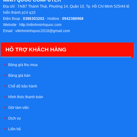
Địa chỉ :
7A/87 Thành Thái, Phường 14, Quận 10, Tp. Hồ Chí Minh 525/44 tô
hiến thành p14 q10
Điện thoại :
0386303202
- Hotline :
0942386968
Website :
http://vitinhminhquoc.com
Email :
vitinhminhquoc2018@gmail.com
HỖ TRỢ KHÁCH HÀNG
Bảng giá thu mua
Bảng giá bán
Chế độ bảo hành
Hình thức thanh toán
Giờ làm việc
Dịch vụ
Liên hệ