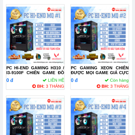
PC HI-END GAMING H310 /
PC GAMING XEON CHIẾN
I3-9100F CHIẾN GAME ĐỒ
ĐƯỢC MỌI GAME GIÁ CỰC
HỌA CAO, GAME OFFLINE
HOT E3 1270V2
0 đ
LIÊN HỆ
0 đ
Còn hàng
NẶNG
BH:
3 THÁNG
BH:
3 THÁNG