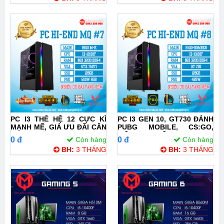
PC I3 THẾ HỆ 12 CỰC KÌ
PC I3 GEN 10, GT730 ĐÁNH
MẠNH MẼ, GIÁ ƯU ĐÃI CÂN
PUBG MOBILE, CS:GO,
MỌI GAME ONLINE
LIÊN MINH SIÊU MƯỢT
0 đ
Còn hàng
0 đ
Còn hàng
BH:
3 THÁNG
BH:
3 THÁNG