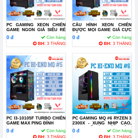
PC GAMING XEON CHIẾN
CẤU HÌNH XEON CHIẾN
GAME NGON GIÁ SIÊU RẺ
ĐƯỢC MỌI GAME GIÁ CỰC
E3 1230V2
TỐT E3 1225V1
0 đ
Còn hàng
0 đ
Còn hàng
BH:
3 THÁNG
BH:
3 THÁNG
PC I3-10105F TURBO CHIẾN
PC GAMING MQ #6 RYZEN 3
GAME MAX PING ĐỈNH
2300X - XUNG NHỊP CAO,
MẠNH MẼ, ĐỈNH CỦA CHÓP
0 đ
Còn hàng
0 đ
Còn hàng
BH:
3 THÁNG
BH:
3 THÁNG