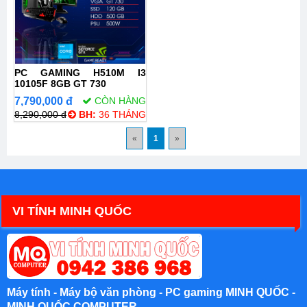
PC GAMING H510M I3
10105F 8GB GT 730
7,790,000 đ
CÒN HÀNG
8,290,000 đ
BH:
36 THÁNG
«
1
»
VI TÍNH MINH QUỐC
Máy tính - Máy bộ văn phòng - PC gaming MINH QUỐC -
MINH QUỐC COMPUTER