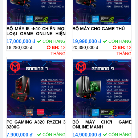
BỘ MÁY I5 th10 CHIẾN MỌI
BỘ MÁY CHO GAME THỦ
LOẠI GAME ONLINE HIỆN
NAY
17,000,000 đ
CÒN HÀNG
19,990,000 đ
CÒN HÀNG
18,290,000 đ
BH:
12
20,390,000 đ
BH:
12
THÁNG
THÁNG
PC GAMING A320 RYZEN 3
BỘ MÁY CHƠI GAME
3200G
ONLINE MẠNH
7,900,000 đ
CÒN HÀNG
14,900,000 đ
CÒN HÀNG