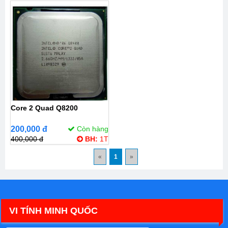
Core 2 Quad Q8200
200,000 đ
Còn hàng
400,000 đ
BH:
1T
«
1
»
VI TÍNH MINH QUỐC