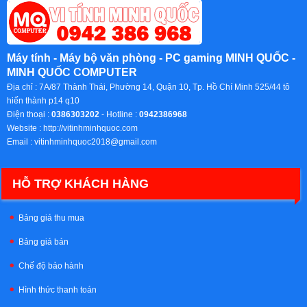
Máy tính - Máy bộ văn phòng - PC gaming MINH QUỐC -
MINH QUỐC COMPUTER
Địa chỉ :
7A/87 Thành Thái, Phường 14, Quận 10, Tp. Hồ Chí Minh 525/44 tô
hiến thành p14 q10
Điện thoại :
0386303202
- Hotline :
0942386968
Website :
http://vitinhminhquoc.com
Email :
vitinhminhquoc2018@gmail.com
HỖ TRỢ KHÁCH HÀNG
Bảng giá thu mua
Bảng giá bán
Chế độ bảo hành
Hình thức thanh toán