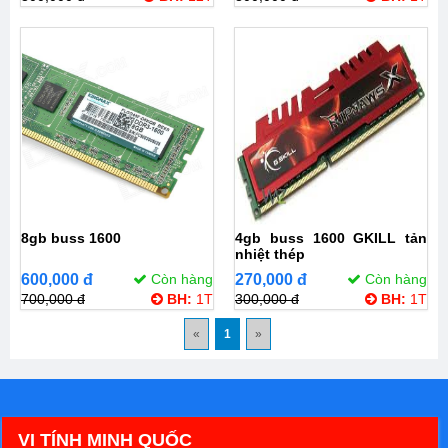
8gb buss 1600
4gb buss 1600 GKILL tản
nhiệt thép
600,000 đ
Còn hàng
270,000 đ
Còn hàng
700,000 đ
BH:
1T
300,000 đ
BH:
1T
«
1
»
VI TÍNH MINH QUỐC