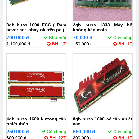
8gb buss 1600 ECC ( Ram
2gb buss 1333 Máy bộ
sever net ,chạy ok trên pc )
không kén main
700,000 đ
Như mới
70,000 đ
Còn hàng
1,100,000 đ
BH:
1T
150,000 đ
BH:
1T
4gb buss 1600 kintong tản
8gb buss 1600 có tản nhiệt
nhiệt thép
cao
250,000 đ
Còn hàng
650,000 đ
Còn hàng
300,000 đ
BH:
12T
800,000 đ
BH:
1T