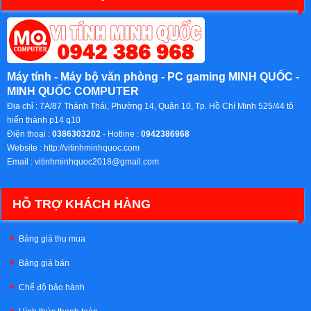
Máy tính - Máy bộ văn phòng - PC gaming MINH QUỐC -
MINH QUỐC COMPUTER
Địa chỉ :
7A/87 Thành Thái, Phường 14, Quận 10, Tp. Hồ Chí Minh 525/44 tô
hiến thành p14 q10
Điện thoại :
0386303202
- Hotline :
0942386968
Website :
http://vitinhminhquoc.com
Email :
vitinhminhquoc2018@gmail.com
HỖ TRỢ KHÁCH HÀNG
Bảng giá thu mua
Bảng giá bán
Chế độ bảo hành