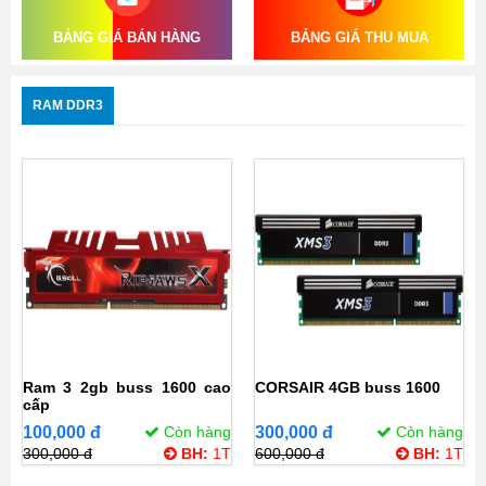
BẢNG GIÁ BÁN HÀNG
BẢNG GIÁ THU MUA
RAM DDR3
Ram 3 2gb buss 1600 cao
CORSAIR 4GB buss 1600
cấp
100,000 đ
Còn hàng
300,000 đ
Còn hàng
300,000 đ
BH:
1T
600,000 đ
BH:
1T