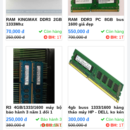
RAM KINGMAX DDR3 2GB
RAM DDR3 PC 8GB bus
1333Mhz
1600 giá đẹp
70,000 đ
Còn hàng
550,000 đ
Còn hàng
250,000 đ
BH:
1T
700,000 đ
BH:
1T
R3 4GB/1333/1600 máy bộ
4gb buss 1333/1600 hàng
bảo hành 3 năm 1 đổi 1
tháo máy HP - DELL ko kén
main
250,000 đ
Bảo hành 3
300,000 đ
Còn hàng
380,000 đ
năm 1 đổi 1
BH:
36T
500,000 đ
BH:
1T