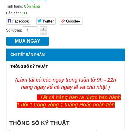
Tình trạng:
Còn hàng
Bảo hành:
1T
Facebook
Twitter
Google+
Số lượng:
CHI TIẾT SẢN PHẨM
THÔNG SỐ KỸ THUẬT
(Làm tất cả các ngày trong tuần từ 9h - 22h
hàng ngày kể cả ngày lể và chủ nhật )
Tất cả hàng bán ra được bảo hành
1 đổi 1 trong vòng 1 tháng Hoặc hoàn tiền
THÔNG SỐ KỸ THUẬT