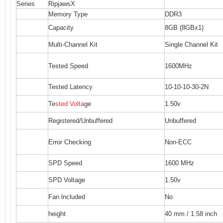
Series
RipjawsX
Memory Type
DDR3
Capacity
8GB (8GBx1)
Multi-Channel Kit
Single Channel Kit
Tested Speed
1600MHz
Tested Latency
10-10-10-30-2N
Te
sted Volta
ge
1.50v
Registered/Unbuffered
Unbuffered
Error Checking
Non-ECC
SPD Speed
1600 MHz
SPD Voltage
1.50v
Fan lncluded
No
height
40 mm / 1.58 inch