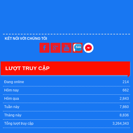
KẾT NỐI VỚI CHÚNG TÔI
LƯỢT TRUY CẬP
Đang online
214
Hôm nay
662
Hôm qua
2,843
Tuần này
7,860
Tháng này
8,836
Tổng lượt truy cập
3,264,343