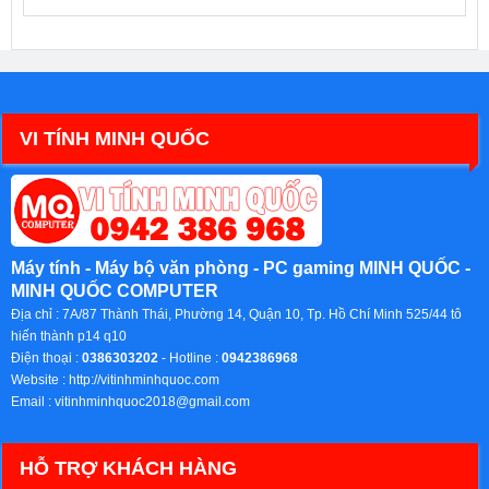
VI TÍNH MINH QUỐC
Máy tính - Máy bộ văn phòng - PC gaming MINH QUỐC -
MINH QUỐC COMPUTER
Địa chỉ :
7A/87 Thành Thái, Phường 14, Quận 10, Tp. Hồ Chí Minh 525/44 tô
hiến thành p14 q10
Điện thoại :
0386303202
- Hotline :
0942386968
Website :
http://vitinhminhquoc.com
Email :
vitinhminhquoc2018@gmail.com
HỖ TRỢ KHÁCH HÀNG