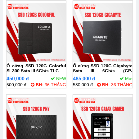
Ổ cứng SSD 120G Colorful
Ổ cứng SSD 120G Gigabyte
SL300 Sata III 6Gb/s TLC
Sata III 6Gb/s (GP-
GSTFS31120GNTD)
450,000 đ
NEW
485,000 đ
Mới
500,000 đ
BH:
36 THÁNG
530,000 đ
BH:
36 THÁNG