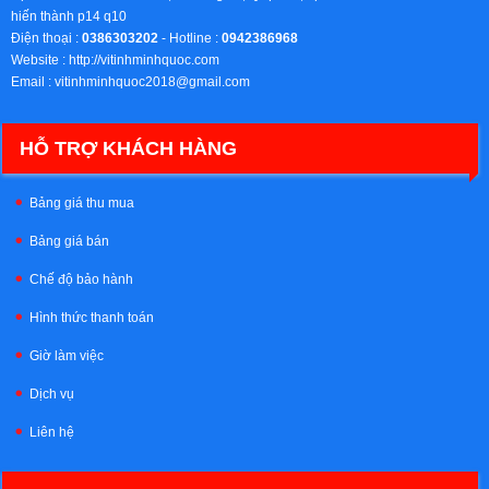
hiến thành p14 q10
Điện thoại :
0386303202
- Hotline :
0942386968
Website :
http://vitinhminhquoc.com
Email :
vitinhminhquoc2018@gmail.com
HỖ TRỢ KHÁCH HÀNG
Bảng giá thu mua
Bảng giá bán
Chế độ bảo hành
Hình thức thanh toán
Giờ làm việc
Dịch vụ
Liên hệ