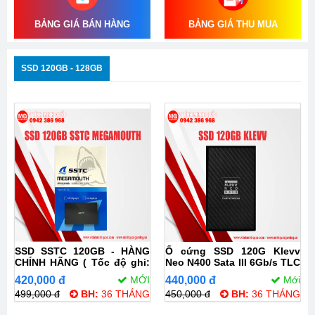
BẢNG GIÁ BÁN HÀNG
BẢNG GIÁ THU MUA
SSD 120GB - 128GB
SSD SSTC 120GB - HÀNG
Ổ cứng SSD 120G Klevv
CHÍNH HÃNG ( Tốc độ ghi:
Neo N400 Sata III 6Gb/s TLC
520 MB/s - Tốc độ đọc: 490
(K120GSSDS3-N40)
420,000 đ
MỚI
440,000 đ
Mới
MB/s)
499,000 đ
BH:
36 THÁNG
450,000 đ
BH:
36 THÁNG