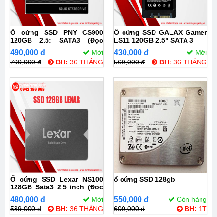
Ổ cứng SSD PNY CS900
Ổ cứng SSD GALAX Gamer
120GB 2.5: SATA3 (Đọc
LS11 120GB 2.5" SATA 3
515MB/s - Ghi 490MB/s)
490,000 đ
Mới
430,000 đ
Mới
700,000 đ
BH:
36 THÁNG
560,000 đ
BH:
36 THÁNG
Ổ cứng SSD Lexar NS100
ổ cứng SSD 128gb
128GB Sata3 2.5 inch (Đoc
520MB/s - Ghi 450MB/s) -
480,000 đ
Mới
550,000 đ
Còn hàng
(LNS100-128RB)
539,000 đ
BH:
36 THÁNG
600,000 đ
BH:
1T