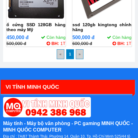
ổ cứng SSD 128GB hàng
ssd 120gb kingtong chính
theo máy Mỹ
hãng
450,000 đ
Còn hàng
500,000 đ
Còn hàng
500,000 đ
BH:
1T
600,000 đ
BH:
1T
«
1
»
VI TÍNH MINH QUỐC
Máy tính - Máy bộ văn phòng - PC gaming MINH QUỐC -
MINH QUỐC COMPUTER
Địa chỉ :
7A/87 Thành Thái, Phường 14, Quận 10, Tp. Hồ Chí Minh 525/44 tô