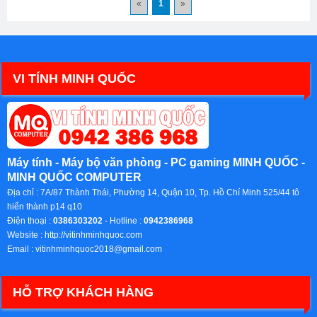
«
1
»
VI TÍNH MINH QUỐC
Máy tính - Máy bộ văn phòng - PC gaming MINH QUỐC -
MINH QUỐC COMPUTER
Địa chỉ :
7A/87 Thành Thái, Phường 14, Quận 10, Tp. Hồ Chí Minh 525/44 tô
hiến thành p14 q10
Điện thoại :
0386303202
- Hotline :
0942386968
Website :
http://vitinhminhquoc.com
Email :
vitinhminhquoc2018@gmail.com
HỖ TRỢ KHÁCH HÀNG