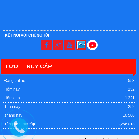
KẾT NỐI VỚI CHÚNG TÔI
LƯỢT TRUY CẬP
Đang online
553
Hôm nay
252
Hôm qua
1,221
Tuần này
252
Tháng này
10,506
Tổng lượt truy cập
3,266,013