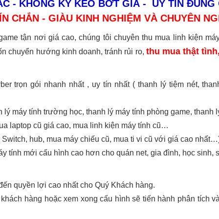
ÁC - KHÔNG KỲ KÈO BỚT GIÁ - UY TÍN ĐÚNG
ÍN CHẮN - GIÀU KINH NGHIỆM VÀ CHUYÊN NG
 game tận nơi giá cao, chúng tôi chuyên thu mua linh kiện m
thu mua thật tình
 chuyển hướng kinh doanh, tránh rủi ro,
er trọn gói nhanh nhất , uy tín nhất ( thanh lý tiệm nét, th
h lý máy tính trường học, thanh lý máy tính phòng game, thanh l
ua laptop cũ giá cao, mua linh kiện máy tính cũ…
 Switch, hub, mua máy chiếu cũ, mua ti vi cũ với giá cao nhất…
y tính mới cấu hình cao hơn cho quán net, gia đình, học sinh, s
 đến quyền lợi cao nhất cho Quý Khách hàng.
khách hàng hoặc xem xong cấu hình sẽ tiến hành phân tích và