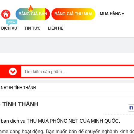
BẢNG GIÁ BÁN
BẢNG GIÁ THU MUA
MUA HÀNG
DỊCH VỤ
TIN TỨC
LIÊN HỆ
NET 64 TỈNH THÀNH
 TỈNH THÀNH
 các bạn dịch vụ THU MUA PHÒNG NET CỦA MINH QUỐC.
game đang hoạt động. Bạn muốn bán để chuyển nghành kinh d