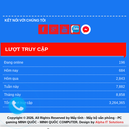
KẾT NỐI VỚI CHÚNG TÔI
LƯỢT TRUY CẬP
Đang online
196
Hôm nay
684
Hôm qua
2,843
Tuần này
7,882
Tháng này
8,858
Tổng lượt truy cập
3,264,365
Copyright © 2026. All Rights Reserved by Máy tính - Máy bộ văn phòng - PC
gaming MINH QUỐC - MINH QUỐC COMPUTER. Design by
Alpha IT Solutions