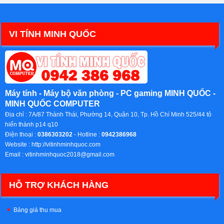
VI TÍNH MINH QUỐC
Máy tính - Máy bộ văn phòng - PC gaming MINH QUỐC -
MINH QUỐC COMPUTER
Địa chỉ :
7A/87 Thành Thái, Phường 14, Quận 10, Tp. Hồ Chí Minh 525/44 tô
hiến thành p14 q10
Điện thoại :
0386303202
- Hotline :
0942386968
Website :
http://vitinhminhquoc.com
Email :
vitinhminhquoc2018@gmail.com
HỖ TRỢ KHÁCH HÀNG
Bảng giá thu mua